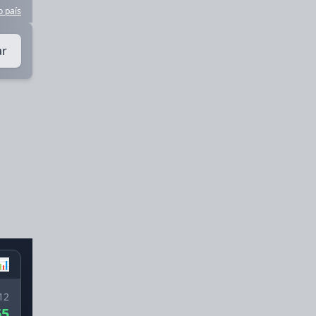
o país
ar
📊
12
65