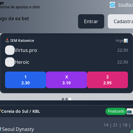
et
🌐
Escolha 
forma de apostas e slots
Entrar
Cadastr
🕹️ IEM Katowice
Hoje
📊
Virtus.pro
22:30
Heroic
22:30
1
X
2
2.30
3.10
2.95

Coreia do Sul / KBL
📺
Finalizado
14 | 21 | 18 | 
️
Seoul Dynasty