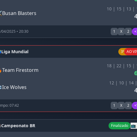
10 | 15 | 13 | 
️
Busan Blasters
/04/2025 • 20:30
1
X
2
+

Liga Mundial
📺
3º Q
AO VI
18 | 22 | 15 | 

Team Firestorm
12 | 10 | 14 |
️
Ice Wolves
mpo: 07:42
1
X
2
+

Campeonato BR
📺
Finalizado