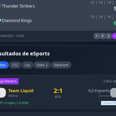
12 | 16 | 14 | 
⚡
Thunder Strikers
15 | 18 | 16 | 

Diamond Kings
/04/2025 • 19:00
1
X
2
+
sultados de eSports
dos
CS2
LoL
Dota 2
Valorant
iga Masters
2 dias at
2:1
Team Liquid
G2 Esports
Vitória
Derrota
BO3
P: s1mple (1.8 KDR)
Compartil