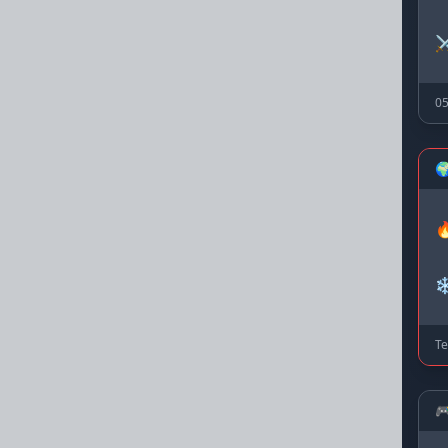
⚔
05


❄
Te
