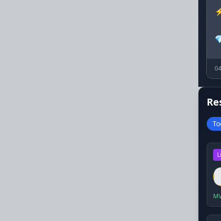

04
Re
To
L
MV