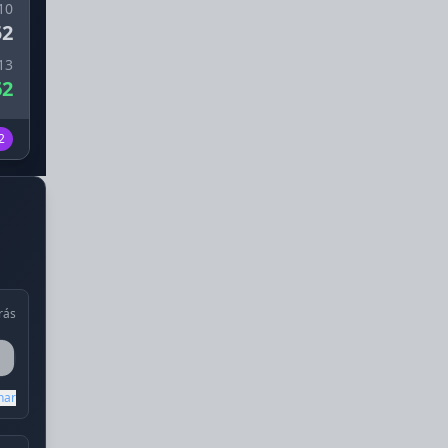
10
52
13
62
2
rás
har