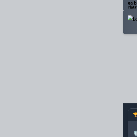
ea b
Plata
🎮 ESL Pro League
Em 3 horas
📊
G2 Esports
19:00
Natus Vincere
19:00
1
X
2
1.85
3.40
3.75

